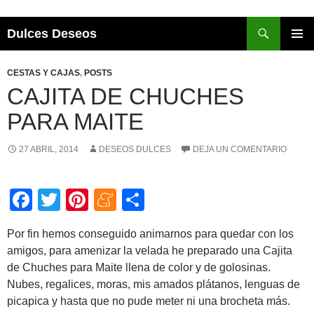
Buscar
Dulces Deseos
SALTAR
AL
Me
CESTAS Y CAJAS
,
POSTS
CONTENIDO
prin
CAJITA DE CHUCHES
PARA MAITE
27 ABRIL, 2014
DESEOS DULCES
DEJA UN COMENTARIO
F
T
Pi
M
C
a
wi
nt
e
o
Por fin hemos conseguido animarnos para quedar con los
c
tt
er
n
m
amigos, para amenizar la velada he preparado una Cajita
e
er
e
e
p
de Chuches para Maite llena de color y de golosinas.
b
st
a
ar
Nubes, regalices, moras, mis amados plátanos, lenguas de
picapica y hasta que no pude meter ni una brocheta más.
o
m
tir