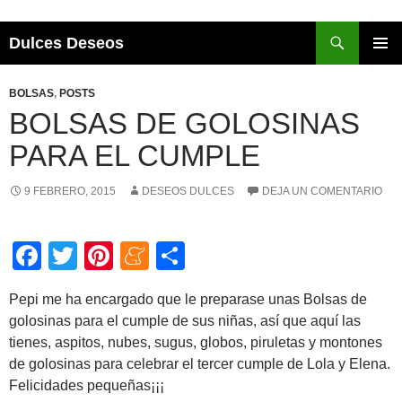
Buscar
Dulces Deseos
SALTAR
AL
Me
BOLSAS
,
POSTS
CONTENIDO
prin
BOLSAS DE GOLOSINAS
PARA EL CUMPLE
9 FEBRERO, 2015
DESEOS DULCES
DEJA UN COMENTARIO
F
T
Pi
M
C
a
wi
nt
e
o
Pepi me ha encargado que le preparase unas Bolsas de
c
tt
er
n
m
golosinas para el cumple de sus niñas, así que aquí las
e
er
e
e
p
tienes, aspitos, nubes, sugus, globos, piruletas y montones
b
st
a
ar
de golosinas para celebrar el tercer cumple de Lola y Elena.
Felicidades pequeñas¡¡¡
o
m
tir